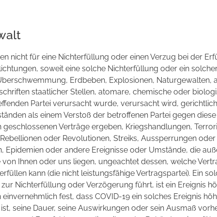
walt
ten nicht für eine Nichterfüllung oder einen Verzug bei der Erf
ichtungen, soweit eine solche Nichterfüllung oder ein solche
, Überschwemmung, Erdbeben, Explosionen, Naturgewalten, 
hriften staatlicher Stellen, atomare, chemische oder biolo
reffenden Partei verursacht wurde, verursacht wird, gerichtli
tänden als einem Verstoß der betroffenen Partei gegen dies
n geschlossenen Verträge ergeben, Kriegshandlungen, Terror
 Rebellionen oder Revolutionen, Streiks, Aussperrungen oder
en, Epidemien oder andere Ereignisse oder Umstände, die auß
von Ihnen oder uns liegen, ungeachtet dessen, welche Vertra
erfüllen kann (die nicht leistungsfähige Vertragspartei). Ein so
zur Nichterfüllung oder Verzögerung führt, ist ein Ereignis h
en einvernehmlich fest, dass COVID-19 ein solches Ereignis hö
 ist, seine Dauer, seine Auswirkungen oder sein Ausmaß vor