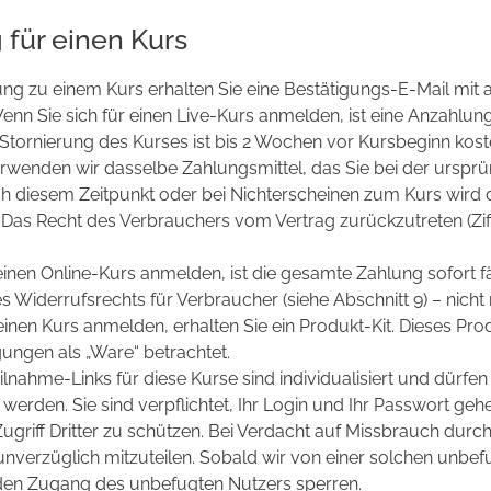
für einen Kurs
ng zu einem Kurs erhalten Sie eine Bestätigungs-E-Mail mit 
n Sie sich für einen Live-Kurs anmelden, ist eine Anzahlun
e Stornierung des Kurses ist bis 2 Wochen vor Kursbeginn kost
wenden wir dasselbe Zahlungsmittel, das Sie bei der ursprü
h diesem Zeitpunkt oder bei Nichterscheinen zum Kurs wird 
 Das Recht des Verbrauchers vom Vertrag zurückzutreten (Ziffe
einen Online-Kurs anmelden, ist die gesamte Zahlung sofort fä
s Widerrufsrechts für Verbraucher (siehe Abschnitt 9) – nicht
einen Kurs anmelden, erhalten Sie ein Produkt-Kit. Dieses Prod
ungen als „Ware“ betrachtet.
ilnahme-Links für diese Kurse sind individualisiert und dürfe
werden. Sie sind verpflichtet, Ihr Login und Ihr Passwort geh
griff Dritter zu schützen. Bei Verdacht auf Missbrauch durch 
s unverzüglich mitzuteilen. Sobald wir von einer solchen unb
 den Zugang des unbefugten Nutzers sperren.