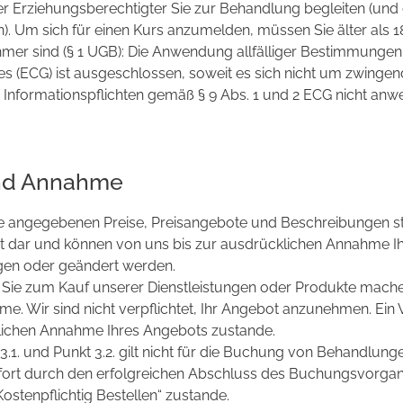
der Erziehungsberechtigter Sie zur Behandlung begleiten (un
). Um sich für einen Kurs anzumelden, müssen Sie älter als 18
mer sind (§ 1 UGB): Die Anwendung allfälliger Bestimmungen
(ECG) ist ausgeschlossen, soweit es sich nicht um zwingend
 Informationspflichten gemäß § 9 Abs. 1 und 2 ECG nicht anw
und Annahme
te angegebenen Preise, Preisangebote und Beschreibungen st
t dar und können von uns bis zur ausdrücklichen Annahme I
gen oder geändert werden.
e Sie zum Kauf unserer Dienstleistungen oder Produkte mach
e. Wir sind nicht verpflichtet, Ihr Angebot anzunehmen. Ein
lichen Annahme Ihres Angebots zustande.
 3.1. und Punkt 3.2. gilt nicht für die Buchung von Behandlunge
fort durch den erfolgreichen Abschluss des Buchungsvorga
Kostenpflichtig Bestellen“ zustande.