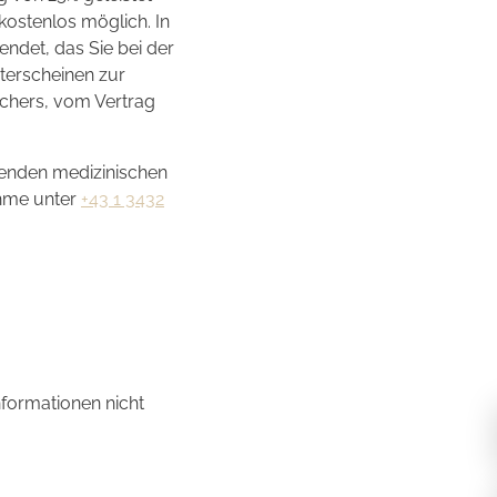
kostenlos möglich. In
ndet, das Sie bei der
terscheinen zur
uchers, vom Vertrag
genden medizinischen
ahme unter
+43 1 3432
nformationen nicht