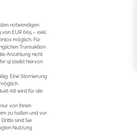
allen notwendigen
g von EUR 665,– exkl.
enlos möglich. Für
nglichen Transaktion
die Anzahlung nicht
r 9) bleibt hiervon
llig. Eine Stornierung
 möglich.
ukt-Kit wird für die
n nur von Ihnen
eim zu halten und vor
Dritte sind Sie
efugten Nutzung