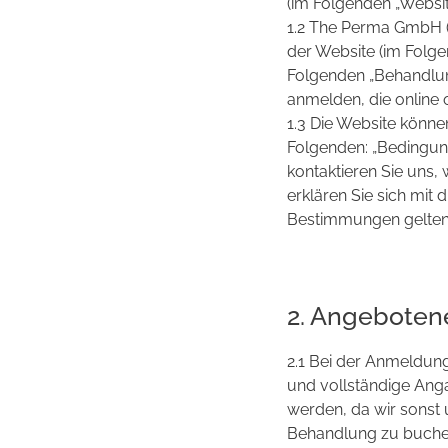
(im Folgenden „Websit
1.2 The Perma GmbH (i
der Website (im Folge
Folgenden „Behandlun
anmelden, die online o
1.3 Die Website könne
Folgenden: „Bedingung
kontaktieren Sie uns,
erklären Sie sich mi
Bestimmungen gelten n
2. Angebotene
2.1 Bei der Anmeldun
und vollständige An
werden, da wir sonst
Behandlung zu buchen,