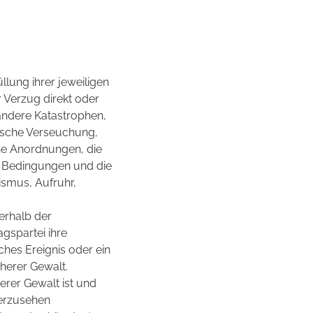
üllung ihrer jeweiligen
r Verzug direkt oder
andere Katastrophen,
gische Verseuchung,
che Anordnungen, die
e Bedingungen und die
ismus, Aufruhr,
erhalb der
gspartei ihre
lches Ereignis oder ein
öherer Gewalt.
herer Gewalt ist und
herzusehen