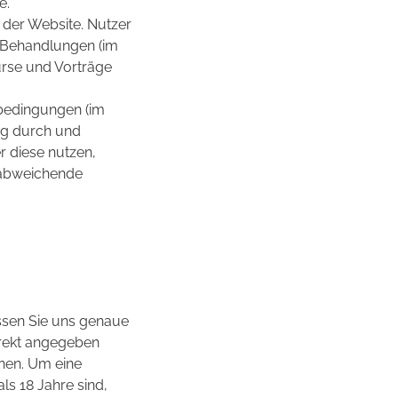
e.
n der Website. Nutzer
e Behandlungen (im
urse und Vorträge
sbedingungen (im
tig durch und
r diese nutzen,
 abweichende
ssen Sie uns genaue
rekt angegeben
nen. Um eine
ls 18 Jahre sind,