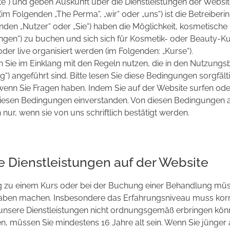
e“) und geben Auskunft über die Dienstleistungen der Websit
m Folgenden „The Perma“, „wir“ oder „uns“) ist die Betreiberi
nden „Nutzer“ oder „Sie“) haben die Möglichkeit, kosmetisch
gen“) zu buchen und sich sich für Kosmetik- oder Beauty-K
der live organisiert werden (im Folgenden: „Kurse“).
n Sie im Einklang mit den Regeln nutzen, die in den Nutzung
“) angeführt sind. Bitte lesen Sie diese Bedingungen sorgfäl
 wenn Sie Fragen haben. Indem Sie auf der Website surfen ode
t diesen Bedingungen einverstanden. Von diesen Bedingungen
ur, wenn sie von uns schriftlich bestätigt werden.
 Dienstleistungen auf der Website
g zu einem Kurs oder bei der Buchung einer Behandlung mü
gaben machen. Insbesondere das Erfahrungsniveau muss kor
 unsere Dienstleistungen nicht ordnungsgemäß erbringen kön
 müssen Sie mindestens 16 Jahre alt sein. Wenn Sie jünger a