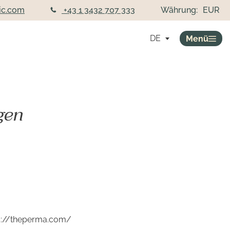
ic.com
+43 1 3432 707 333
Währung:
EUR
DE
Menü
gen
ps://theperma.com/