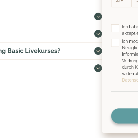
Ich hab
akzeptie
Ich möc
Neuigke
ng Basic Livekurses?
informie
Wirkung
durch K
widerru
Datens