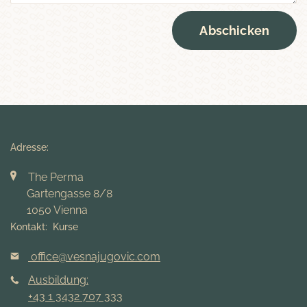
Abschicken
Adresse:
The Perma
Gartengasse 8/8
1050 Vienna
Kontakt: Kurse
office@vesnajugovic.com
Ausbildung:
+43 1 3432 707 333