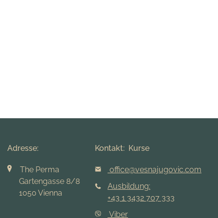
Adresse:
Kontakt: Kurse
The Perma
office@vesnajugovic.com
Gartengasse 8/8
Ausbildung:
1050 Vienna
+43 1 3432 707 333
Viber