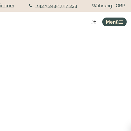
ic.com
+43 1 3432 707 333
Währung:
GBP
DE
Menü