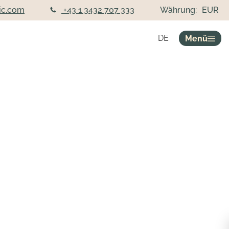
ic.com
+43 1 3432 707 333
Währung:
EUR
DE
Menü