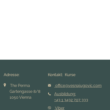
Adresse:
Kontakt: Kurse
The Perma
office@vesnajugovic.com
Gartengasse 8/8
Ausbildung:
1050 Vienna
+43 1 3432 707 333
Viber