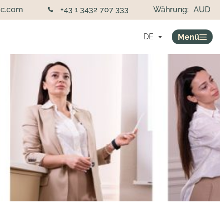
ic.com
+43 1 3432 707 333
Währung:
AUD
DE
Menü