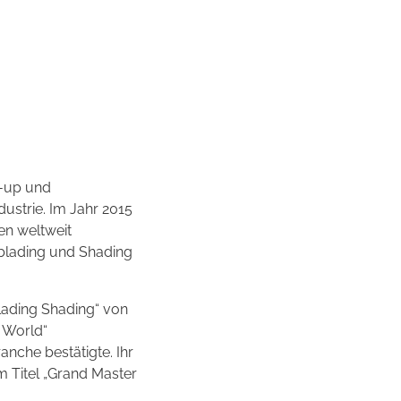
e-up und
dustrie. Im Jahr 2015
en weltweit
oblading und Shading
lading Shading“ von
e World“
anche bestätigte. Ihr
m Titel „Grand Master